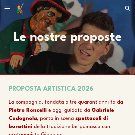
Skip to main content
Skip to navigation
Le nostre proposte
PROPOSTA ARTISTICA 2026
La compagnia, fondata oltre quarant'anni fa da
Pietro Roncelli
e oggi guidata da
Gabriele
Codognola
, porta in scena
spettacoli di
burattini
della tradizione bergamasca con
protagonista Gioppino.