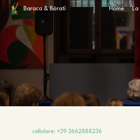
Baraca & Böratì
Home
La
Sk
cellulare: +39 3662888236