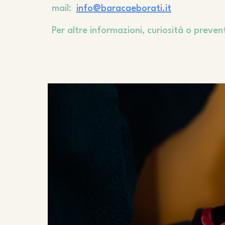
mail:
info@baracaeborati.it
Per altre informazioni, curiosità o preven